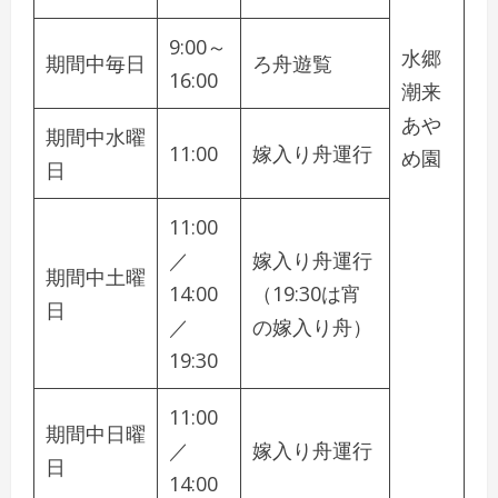
9:00～
水郷
期間中毎日
ろ舟遊覧
16:00
潮来
あや
期間中水曜
11:00
嫁入り舟運行
め園
日
11:00
／
嫁入り舟運行
期間中土曜
14:00
（19:30は宵
日
／
の嫁入り舟）
19:30
11:00
期間中日曜
／
嫁入り舟運行
日
14:00