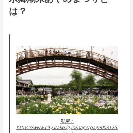
は？
引用：
https://www.city.itako.lg.jp/page/page003125.