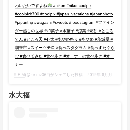
わいたいですよね
#nikon #nikoncoolpix
#coolpixb700 #coolpix #japan_vacations #japanphoto
#japantrip #wagashi #sweets #foodstagram #ファイン
ダー越しの世界 #和菓子 #水菓子 #涼菓 #葛餅 #ところ
てん #ところ天 #心太 #あやめ祭り #あやめ #茨城県 #
潮来市 #スイーツテロ #食べスタグラム #食べすたぐら
む #食べてみた #食べ歩き #オーナーの食べ歩き #オー
ナー
R.E.M
(@r.e.mz062)がシェアした投稿 –
2019年 6月月25日午後6時52分PDT
水大福