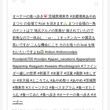
オーナーの食べ歩き
茨城県潮来市 #水郷潮来あやめ
まつり の会場で Kcal を頂きます
まつり会場の一角
のテントはで 地元グルメの茶屋が 催されていたので
折角なので一休み(。・ω・。) キッチンカー や露店も
良いですが こんな機会にこそ その土地々の kcal を味
わいたいですよね
#nikon #nikoncoolpix
#coolpixb700 #coolpix #japan_vacations #japanphoto
#japantrip #wagashi #sweets #foodstagram #ファイン
ダー越しの世界 #和菓子 #水菓子 #涼菓 #葛餅 #水しず
か #水大福 #ところてん #あやめ祭り #あやめ #茨城県
#潮来市 #スイーツテロ #食べスタグラム #食べすたぐ
らむ #食べてみた #食べ歩き #オーナーの食べ歩き #オ
ーナー