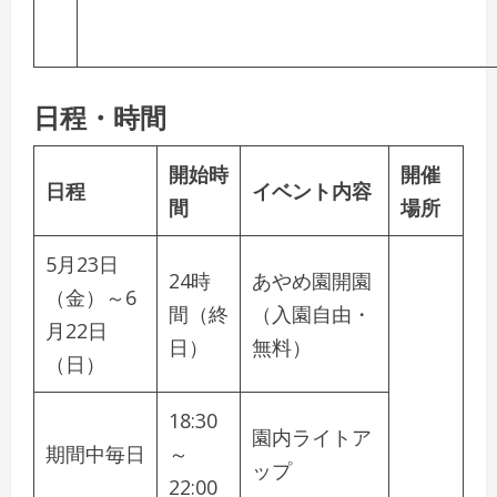
日程・時間
開始時
開催
日程
イベント内容
間
場所
5月23日
24時
あやめ園開園
（金）～6
間（終
（入園自由・
月22日
日）
無料）
（日）
18:30
園内ライトア
期間中毎日
～
ップ
22:00