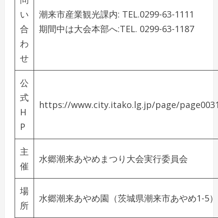
い
潮来市産業観光課内: TEL.0299-63-1111
合
期間中は大会本部へ:TEL. 0299-63-1187
わ
せ
公
式
https://www.city.itako.lg.jp/page/page003
H
P
主
水郷潮来あやめまつり大会実行委員会
催
場
水郷潮来あやめ園
（茨城県潮来市あやめ1-5）
所