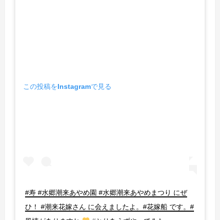
この投稿をInstagramで見る
#寿 #水郷潮来あやめ園 #水郷潮来あやめまつり にぜ
ひ！ #潮来花嫁さん に会えましたよ。#花嫁船 です。#