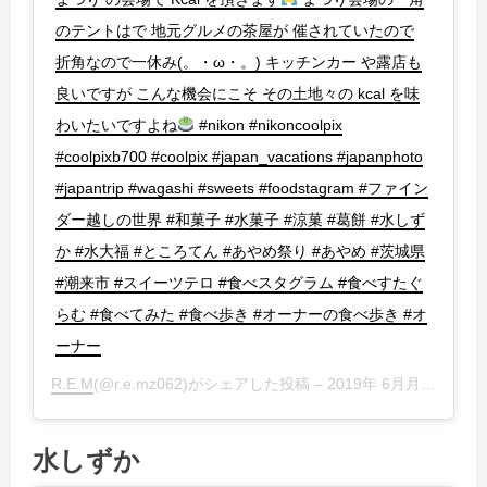
のテントはで 地元グルメの茶屋が 催されていたので
折角なので一休み(。・ω・。) キッチンカー や露店も
良いですが こんな機会にこそ その土地々の kcal を味
わいたいですよね
#nikon #nikoncoolpix
#coolpixb700 #coolpix #japan_vacations #japanphoto
#japantrip #wagashi #sweets #foodstagram #ファイン
ダー越しの世界 #和菓子 #水菓子 #涼菓 #葛餅 #水しず
か #水大福 #ところてん #あやめ祭り #あやめ #茨城県
#潮来市 #スイーツテロ #食べスタグラム #食べすたぐ
らむ #食べてみた #食べ歩き #オーナーの食べ歩き #オ
ーナー
R.E.M
(@r.e.mz062)がシェアした投稿 –
2019年 6月月25日午後1時51分PDT
水しずか