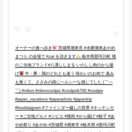
オーナーの食べ歩き
茨城県潮来市 #水郷潮来あやめ
まつり の会場で Kcal を頂きます
栃木県那珂川町 猪
のご当地ブランド#八溝ししまる いのしし肉のから揚
げ
牛・豚・鶏のどれとも違う 味わいのお肉で 臭み
も無くて、ささみの様にヘルシーな感じでした (￣￢
￣) #nikon #nikoncoolpix #coolpixb700 #coolpix
#japan_vacations #japanphoto #japantrip
#foodstagram #ファインダー越しの世界 #キッチンカ
ー #ご当地グルメ #ジビエ #猪肉 #から揚げ #餃子 #あ
やめ祭り #あやめ #茨城県 #潮来市 #栃木県 #那珂川町