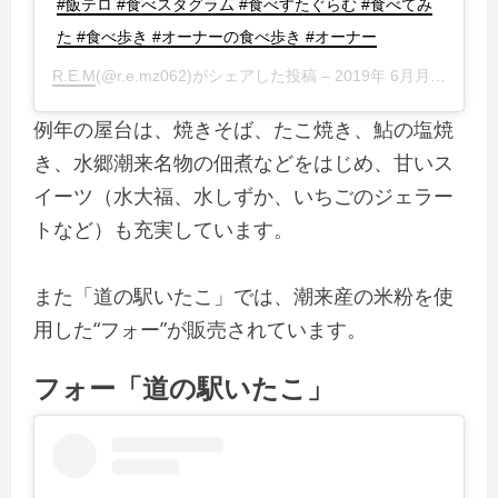
#飯テロ #食べスタグラム #食べすたぐらむ #食べてみ
た #食べ歩き #オーナーの食べ歩き #オーナー
R.E.M
(@r.e.mz062)がシェアした投稿 –
2019年 6月月25日午前1時33分PDT
例年の屋台は、焼きそば、たこ焼き、鮎の塩焼
き、水郷潮来名物の佃煮などをはじめ、甘いス
イーツ（水大福、水しずか、いちごのジェラー
トなど）も充実しています。
また「道の駅いたこ」では、潮来産の米粉を使
用した“フォー”が販売されています。
フォー「道の駅いたこ」