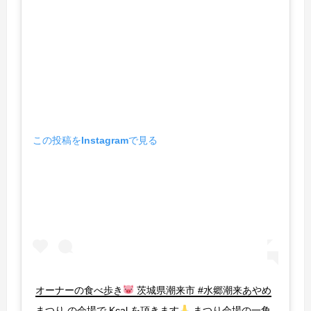
この投稿をInstagramで見る
オーナーの食べ歩き
茨城県潮来市 #水郷潮来あやめ
まつり の会場で Kcal を頂きます
まつり会場の一角