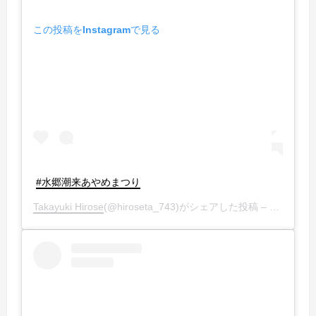
この投稿をInstagramで見る
#水郷潮来あやめまつり
Takayuki Hirose
(@hiroseta_743)がシェアした投稿 –
2019年 