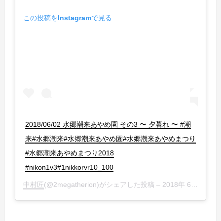
この投稿をInstagramで見る
2018/06/02 水郷潮来あやめ園 その3 〜 夕暮れ 〜 #潮
来#水郷潮来#水郷潮来あやめ園#水郷潮来あやめまつり
#水郷潮来あやめまつり2018
#nikon1v3#1nikkorvr10_100
中村匠
(@2megatherion)がシェアした投稿 –
2018年 6月月3日午前7時49分PDT