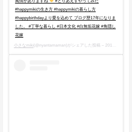
風情がありますね
#とりあえずやってみた
#happymikiの生き方 #happymikiの暮らし方
#happybirthdayより愛を込めて ブログ歴17年になりま
した。 #丁寧な暮らし #日本文化 #白無垢花嫁 #角隠し
花嫁
小さなmiki
(@nyantamaman)がシェアした投稿 –
2019年 6月月5日午後9時48分PDT