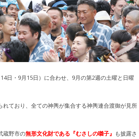
4日・9月15日）に合わせ、9月の第2週の土曜と日曜
られており、全ての神輿が集合する神輿連合渡御が見所
武蔵野市の
無形文化財である
『むさしの囃子』
も披露さ