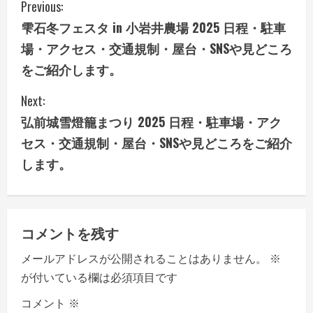
C
Previous:
雫石冬フェスタ in 小岩井農場 2025 日程・駐車
o
場・アクセス・交通規制・屋台・SNSや見どころ
n
をご紹介します。
t
Next:
i
弘前城雪燈籠まつり 2025 日程・駐車場・アク
セス・交通規制・屋台・SNSや見どころをご紹介
n
します。
u
e
コメントを残す
R
メールアドレスが公開されることはありません。
※
e
が付いている欄は必須項目です
a
コメント
※