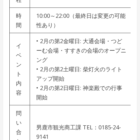
時
10:00～22:00（最終日は変更の可能
間
性あり）
• 2月の第2金曜日: 大通会場・つど
イ
ーむ会場・すすきの会場のオープニ
ベ
ング
ン
• 2月の第2土曜日: 柴灯火のライト
ト
アップ開始
内
• 2月の第2日曜日: 神楽殿での行事
容
開始
問
い
男鹿市観光商工課 TEL：0185-24-
合
9141