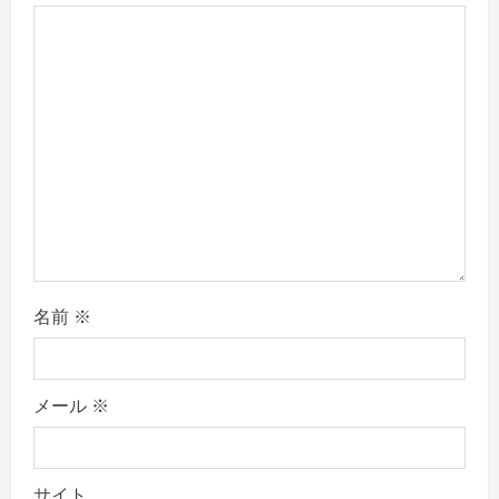
d
i
n
g
名前
※
メール
※
サイト