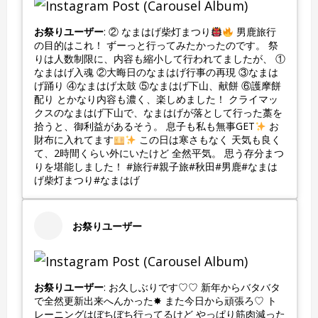
お祭りユーザー
: ② なまはげ柴灯まつり
男鹿旅行
の目的はこれ！ ずーっと行ってみたかったのです。 祭
りは人数制限に、内容も縮小して行われてましたが、 ①
なまはげ入魂 ②大晦日のなまはげ行事の再現 ③なまは
げ踊り ④なまはげ太鼓 ⑤なまはげ下山、献餅 ⑥護摩餅
配り とかなり内容も濃く、楽しめました！ クライマッ
クスのなまはげ下山で、なまはげが落として行った藁を
拾うと、御利益があるそう。 息子も私も無事GET
お
財布に入れてます
この日は寒さもなく 天気も良く
て、2時間くらい外にいたけど 全然平気。 思う存分まつ
りを堪能しました！ #旅行#親子旅#秋田#男鹿#なまは
げ柴灯まつり#なまはげ
お祭りユーザー
お祭りユーザー
: お久しぶりです♡♡ 新年からバタバタ
で全然更新出来へんかった✸ また今日から頑張ろ♡ ト
レーニングはぼちぼち行ってるけど やっぱり筋肉減った