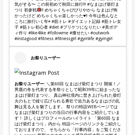
気がする〜 この前初めて秋田に旅行!!! #なまはげ柴灯ま
つり 初参戦
!! めちゃくちゃびびりやから なまはげ怖
かったけど めちゃくちゃ楽しかった
♥
!! 今年は色んなと
ころに旅行いく年◉ #筋トレ #ダイエット記録 #筋トレ女
子 #筋トレ初心者 #diet #プリケツになりたい #美ボデ
ィ作り #like4like #followme #痩せたい #outwork
#instagood #fitness #fitnessgirl #gymlife #gymgirl
お祭りユーザー
お祭りユーザー
: ＼第60回 なまはげ柴灯まつり 開催！／
男鹿の冬を代表する冬祭りとして昭和39年に始まったな
まはげ柴灯まつり。 真山神社境内に焚き上げられた柴灯
火のもとで繰り広げられる勇壮で迫力あるなまはげの乱
舞は見る人を魅了します。 祭りの特設WEBページでは
なまはげ柴灯まつりの当日の行事内容をご紹介していま
す！ 詳しくはプロフィールのハイライト 「第60回 なま
はげ柴灯まつり」内から 特設ページのリンクをご紹介し
ておりますので、 そちらから「行事内容」をご覧くださ