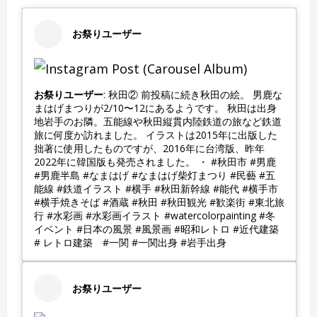
お祭りユーザー
お祭りユーザー
: 秋田② 前投稿に続き秋田の絵。 男鹿な
まはげまつりが2/10〜12にあるようです。 秋田は出身
地岩手のお隣。五能線や秋田縦貫内陸鉄道の旅など鉄道
旅に何度か訪れました。 イラストは2015年に出版した
拙著に使用したものですが、2016年に台湾版、昨年
2022年に韓国版も発売されました。 ・ #秋田市 #男鹿
#男鹿半島 #なまはげ #なまはげ柴灯まつり #民藝 #五
能線 #鉄道イラスト #横手 #秋田新幹線 #能代 #横手市
#横手焼きそば #酒蔵 #秋田 #秋田観光 #歓楽街 #東北旅
行 #水彩画 #水彩画イラスト #watercolorpainting #冬
イベント #日本の風景 #風景画 #昭和レトロ #近代建築
# レトロ建築 #一関 #一関出身 #岩手出身
お祭りユーザー