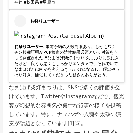
神社 #秋田県 #男鹿市
お祭りユーザー
お祭りユーザー
: 事前予約の人数制限あり。しかもワク
チン接種証明かPCR検査の陰性結果必須という対策をも
って開催された #なまはげ柴灯まつり 久しぶりに観にき
たけど、良くも悪くもしっかりエンタメで、それでいて
なまはげとは何かを考えるき っかけになるし、僕はやっ
ぱり好き。開催してくださった皆さんありがとう。
なまはげ柴灯まつりは、SNSで多くの評価を受
けています。TwitterやInstagramなどで、観光
客が幻想的な雰囲気や勇壮な行事の様子を投稿
しています。特に、ナマハゲの入魂や太鼓の演
奏が話題となっています[1][5]。