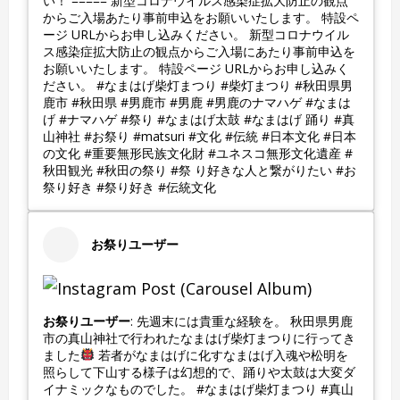
い！ ===== 新型コロナウイルス感染症拡大防止の観点
からご入場あたり事前申込をお願いいたします。 特設ペ
ージ URLからお申し込みください。 新型コロナウイル
ス感染症拡大防止の観点からご入場にあたり事前申込を
お願いいたします。 特設ページ URLからお申し込みく
ださい。 #なまはげ柴灯まつり #柴灯まつり #秋田県男
鹿市 #秋田県 #男鹿市 #男鹿 #男鹿のナマハゲ #なまは
げ #ナマハゲ #祭り #なまはげ太鼓 #なまはげ 踊り #真
山神社 #お祭り #matsuri #文化 #伝統 #日本文化 #日本
の文化 #重要無形民族文化財 #ユネスコ無形文化遺産 #
秋田観光 #秋田の祭り #祭 り好きな人と繋がりたい #お
祭り好き #祭り好き #伝統文化
お祭りユーザー
お祭りユーザー
: 先週末には貴重な経験を。 秋田県男鹿
市の真山神社で行われたなまはげ柴灯まつりに行ってき
ました
若者がなまはげに化すなまはげ入魂や松明を
照らして下山する様子は幻想的で、踊りや太鼓は大変ダ
イナミックなものでした。 #なまはげ柴灯まつり #真山