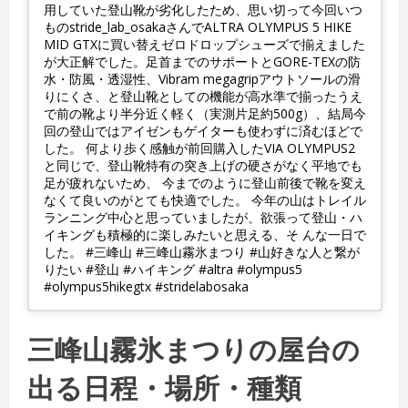
用していた登山靴が劣化したため、思い切って今回いつ
ものstride_lab_osakaさんでALTRA OLYMPUS 5 HIKE
MID GTXに買い替えゼロドロップシューズで揃えました
が大正解でした。足首までのサポートとGORE-TEXの防
水・防風・透湿性、Vibram megagripアウトソールの滑
りにくさ、と登山靴としての機能が高水準で揃ったうえ
で前の靴より半分近く軽く（実測片足約500g）、結局今
回の登山ではアイゼンもゲイターも使わずに済むほどで
した。 何より歩く感触が前回購入したVIA OLYMPUS2
と同じで、登山靴特有の突き上げの硬さがなく平地でも
足が疲れないため、 今までのように登山前後で靴を変え
なくて良いのがとても快適でした。 今年の山はトレイル
ランニング中心と思っていましたが、欲張って登山・ハ
イキングも積極的に楽しみたいと思える、そ んな一日で
した。 #三峰山 #三峰山霧氷まつり #山好きな人と繋が
りたい #登山 #ハイキング #altra #olympus5
#olympus5hikegtx #stridelabosaka
三峰山霧氷まつりの屋台の
出る日程・場所・種類