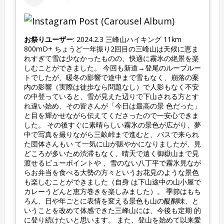
お祭りユーザー
: 2024.2.3 三峰山ハイキング 11km
800mD+ ちょうど一年振り2回目の三峰山は天候に恵ま
れすぎて雪は少なかったものの、快適に霧氷の絶景を楽
しむことができました。 今回も新道→登尾のループルー
トでしたが、暖冬の影響で途中まで雪もなく、崩落の案
内の影響（実際は徒歩なら問題なし）で人影もなく不安
の中登っていると、雪が見えた辺りで下山される方とす
れ違い始め、その皆さんが「今日は最高の景 色だった」
と目を輝かせながら伝えてくださったので一安心できま
した。 その後すぐに素晴らしい霧氷の景色が広がり、夢
中で写真を撮りながら三畝峠まで進むと、バスで来られ
た団体さんもい て一気に山が賑やかになりましたが、見
どころが多いため渋滞もなく、晴天で遠く御嶽山まで見
渡せるビューポイントや 、雪のない八丁平で霧氷見なが
らお弁当を食べる大勢の方々というお花見のような景色
も楽しむことができました（自身 は下山途中の山小屋で
カレーうどんと恵方巻きを楽しみました）。 季節はもち
ろん、日や年ごとに表情を変える景色も山の醍醐味、と
いうことを改めて体感できた三峰山には、今後も定期 的
に登り続けたいと思います。 また、登山を始めて以来愛