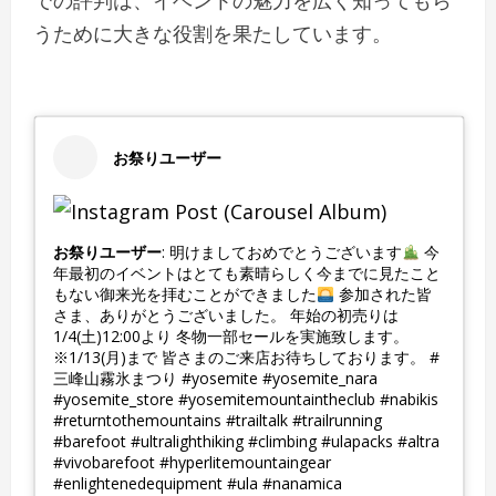
での評判は、イベントの魅力を広く知ってもら
うために大きな役割を果たしています。
お祭りユーザー
お祭りユーザー
: 明けましておめでとうございます
今
年最初のイベントはとても素晴らしく今までに見たこと
もない御来光を拝むことができました
参加された皆
さま、ありがとうございました。 年始の初売りは
1/4(土)12:00より 冬物一部セールを実施致します。
※1/13(月)まで 皆さまのご来店お待ちしております。 #
三峰山霧氷まつり #yosemite #yosemite_nara
#yosemite_store #yosemitemountaintheclub #nabikis
#returntothemountains #trailtalk #trailrunning
#barefoot #ultralighthiking #climbing #ulapacks #altra
#vivobarefoot #hyperlitemountaingear
#enlightenedequipment #ula #nanamica