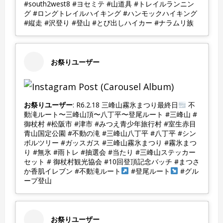
#south2west8 #ヨセミテ #山道具 #トレイルランニン
グ #ロングトレイルハイキング #ハンモックハイキング
#縦走 #沢登り #登山 #とび出しハイカー #ナラムリ族
お祭りユーザー
お祭りユーザー
: R6.2.18 三峰山霧氷まつり最終日
不
動滝ルート〜三峰山頂〜八丁平〜登尾ルート #三峰山 #
御杖村 #松阪市 #津市 #みつえ青少年旅行村 #室生赤目
青山国定公園 #不動の滝 #三峰山八丁平 #八丁平 #シン
ボルツリー #ガッスガス #三峰山霧氷まつり #霧氷まつ
り #無氷 #雨トレ #抽選会 #当たり #三峰山ステッカー
セット # 御杖村観光協会 #10回登頂記念バッチ #まつさ
か香肌イレブン #不動滝ルート
#登尾ルート
#グル
ープ登山
お祭りユーザー