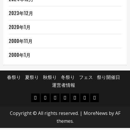
2023年12月
2020年1月
2000年11月
2000年1月
春祭り
夏祭り
秋祭り
冬祭り
フェス
祭り開催日
運営者情報
春
夏
秋
冬
フ
祭
運
祭
祭
祭
祭
ェ
り
営
Copyright © All rights reserved.
|
MoreNews
by AF
り
り
り
り
ス
開
者
themes.
催
情