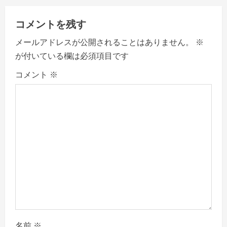
u
e
コメントを残す
R
メールアドレスが公開されることはありません。
※
が付いている欄は必須項目です
e
コメント
※
a
d
i
n
g
名前
※