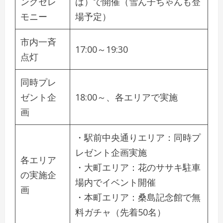
ングセレ
ば）で開催（雪ん子ちゃんも登
モニー
場予定）
市内一斉
17:00～19:30
点灯
同時プレ
ゼント企
18:00～、各エリアで実施
画
・駅前中央通りエリア：同時プ
レゼント企画実施
各エリア
・大町エリア：花のササキ駐車
の実施企
場内でイベント開催
画
・本町エリア：桑島記念館で無
料ガチャ（先着50名）